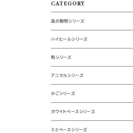
CATEGORY
森の動物シリーズ
とり
ハイヒールシリーズ
ブルー
うさぎ
カスミソウ
和シリーズ
レッド
スィートライラック
コスモピンク
ラメ
折り鶴
アニマルシリーズ
フルーティオレンジ
プリンセスピンク
ソーダーブルー
イエロー
干支猪
花うさぎ
かごシリーズ
ソーダブルー
レモンフィズ
レッド
ホワイトブルー
ベアポット
トロピカルかご
ホワイトベースシリーズ
シャーベットピンク
ライトグリーン
ピンク
ライトグリーン
ベア
ローズポット
ミミベースシリーズ