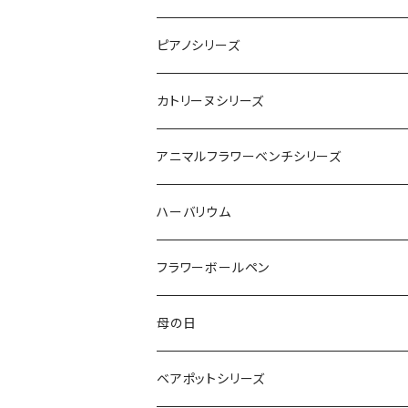
フレッシュグリーン
レッド
ピンク
ピンク
レッド
ミミホワイトベース
ピアノシリーズ
パープル
オレンジ
ピンク＆イエロー
オリジナル1
カトリーヌシリーズ
レッド＆オレンジ
レツド＆ピンク
ピンクベース
アニマルフラワーベンチシリーズ
モンキー
ハーバリウム
ソーダブルー
ベア
フラワーボールペン
レッド
母の日
ピンク
クレアシリーズ
ベアポットシリーズ