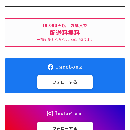
クレア レッド
ミニョンシリーズ
キラキラ
10,000円以上の購入で
配送料無料
ピンク
ピンク
ラシェーナシリーズ
一部対象とならない地域があります
ピンク
ローズシリーズ
Facebook
ピンク
アミシリーズ
フォローする
レッド
ハートポット＆ソーサーシリーズ
レッド
ハートフレームシリーズ
Instagram
レッドＳ
クマのぬいぐるみ
フォローする