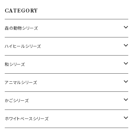
CATEGORY
森の動物シリーズ
とり
ハイヒールシリーズ
ブルー
うさぎ
カスミソウ
和シリーズ
レッド
スィートライラック
コスモピンク
ラメ
折り鶴
アニマルシリーズ
フルーティオレンジ
プリンセスピンク
ソーダーブルー
イエロー
干支猪
花うさぎ
かごシリーズ
ソーダブルー
レモンフィズ
レッド
ホワイトブルー
ベアポット
トロピカルかご
ホワイトベースシリーズ
シャーベットピンク