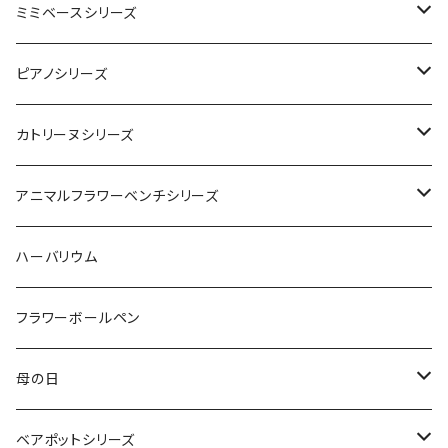
ライトグリーン
ピンク
ライトグリーン
ベア
ローズポット
ミミベースシリーズ
フレッシュグリーン
レッド
ピンク
ピンク
レッド
ミミホワイトベース
ピアノシリーズ
パープル
オレンジ
ピンク＆イエロー
オリジナル1
カトリーヌシリーズ
レッド＆オレンジ
レツド＆ピンク
ピンクベース
アニマルフラワーベンチシリーズ
モンキー
ハーバリウム
ソーダブルー
ベア
フラワーボールペン
レッド
母の日
ピンク
クレアシリーズ
ベアポットシリーズ