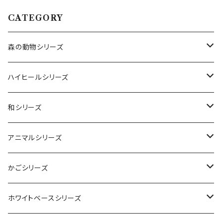
CATEGORY
森の動物シリーズ
とり
ハイヒールシリーズ
ブルー
うさぎ
カスミソウ
和シリーズ
レッド
スィートライラック
コスモピンク
ラメ
折り鶴
アニマルシリーズ
フルーティオレンジ
プリンセスピンク
ソーダーブルー
イエロー
干支猪
花うさぎ
かごシリーズ
ソーダブルー
レモンフィズ
レッド
ホワイトブルー
ベアポット
トロピカルかご
ホワイトベースシリーズ
シャーベットピンク