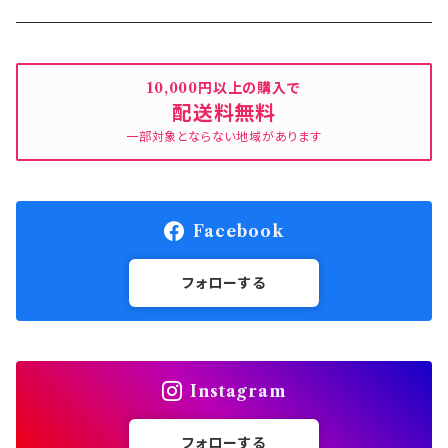
クレア レッド
ミニョンシリーズ
キラキラ
10,000円以上の購入で
配送料無料
ピンク
ピンク
ラシェーナシリーズ
一部対象とならない地域があります
ピンク
ローズシリーズ
Facebook
ピンク
アミシリーズ
フォローする
レッド
ハートポット＆ソーサーシリーズ
レッド
ハートフレームシリーズ
Instagram
レッドＳ
クマのぬいぐるみ
フォローする