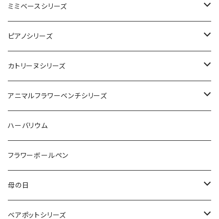
ライトグリーン
ピンク
ライトグリーン
ベア
ローズポット
ミミベースシリーズ
フレッシュグリーン
レッド
ピンク
ピンク
レッド
ミミホワイトベース
ピアノシリーズ
パープル
オレンジ
ピンク＆イエロー
オリジナル1
カトリーヌシリーズ
レッド＆オレンジ
レツド＆ピンク
ピンクベース
アニマルフラワーベンチシリーズ
モンキー
ハーバリウム
ソーダブルー
ベア
フラワーボールペン
レッド
母の日
ピンク
クレアシリーズ
ベアポットシリーズ