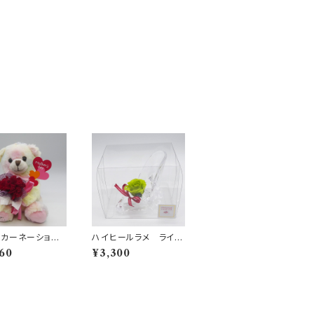
カーネーション
ハイヒールラメ ライト
レッド
グリーン
60
¥3,300