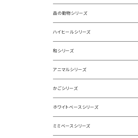
森の動物シリーズ
とり
ハイヒールシリーズ
ブルー
うさぎ
カスミソウ
和シリーズ
レッド
スィートライラック
コスモピンク
ラメ
折り鶴
アニマルシリーズ
フルーティオレンジ
プリンセスピンク
ソーダーブルー
イエロー
干支猪
花うさぎ
かごシリーズ
ソーダブルー
レモンフィズ
レッド
ホワイトブルー
ベアポット
トロピカルかご
ホワイトベースシリーズ
シャーベットピンク
ライトグリーン
ピンク
ライトグリーン
ベア
ローズポット
ミミベースシリーズ