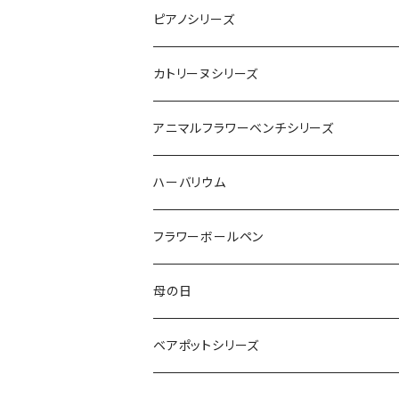
フレッシュグリーン
レッド
ピンク
ピンク
レッド
ミミホワイトベース
ピアノシリーズ
パープル
オレンジ
ピンク＆イエロー
オリジナル1
カトリーヌシリーズ
レッド＆オレンジ
レツド＆ピンク
ピンクベース
アニマルフラワーベンチシリーズ
モンキー
ハーバリウム
ソーダブルー
ベア
フラワーボールペン
レッド
母の日
ピンク
クレアシリーズ
ベアポットシリーズ
クレア レッド
ミニョンシリーズ
キラキラ