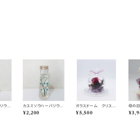
リウム
カスミソウハーバリウム
ガラスドーム クリスマ
母の日
ブルー
ス
ベア 
¥2,200
¥5,500
¥3,9