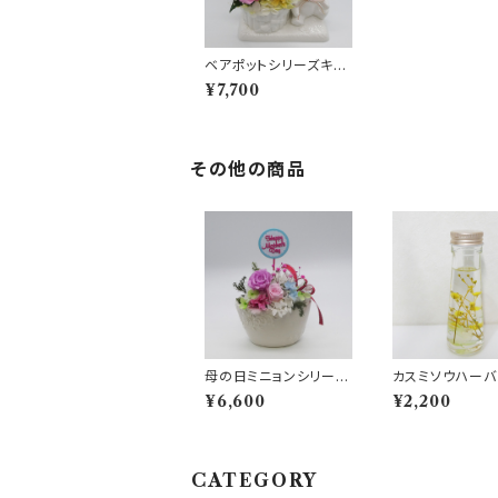
ベアポットシリーズキラ
キラ ピンク
¥7,700
その他の商品
母の日ミニョンシリー
カスミソウハーバ
ズ ピンク
イエロー
¥6,600
¥2,200
CATEGORY