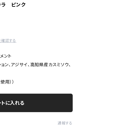
キラ ピンク
を確認する
メント
ョン、アジサイ、高知県産カスミソウ、
使用））
ートに入れる
通報する